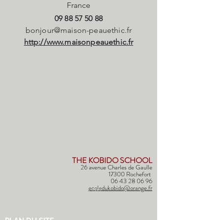
France
09 88 57 50 88
bonjour@maison-peauethic.fr
http://www.maisonpeauethic.fr
THE KOBIDO SCHOOL
26 avenue Charles de Gaulle
17300 Rochefort
06 43 28 06 96
ecoledukobido@orange.fr
(+33) 06 43 28 06 96
ecoledukobido@orange.fr