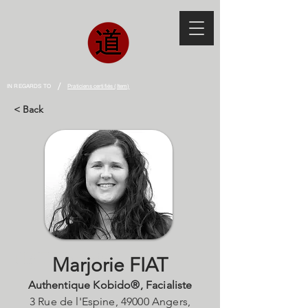
/
IN REGARDS TO
Praticiens certifiés (Item)
< Back
FIAT Marjorie
Marjorie FIAT
Authentique Kobido®, Facialiste
3 Rue de l'Espine, 49000 Angers,