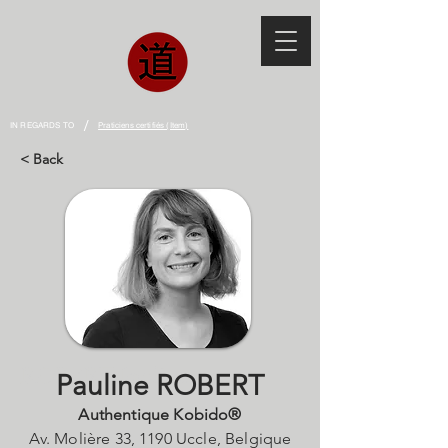
/
IN REGARDS TO
Praticiens certifiés (Item)
< Back
ROBERT Pauline
Pauline ROBERT
Authentique Kobido®
Av. Molière 33, 1190 Uccle, Belgique