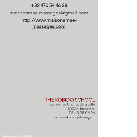
+32 470 54 46 28
maisonamae.massages@gmail.com
http://www.maisonamae-
massages.com
THE KOBIDO SCHOOL
26 avenue Charles de Gaulle
17300 Rochefort
06 43 28 06 96
ecoledukobido@orange.fr
(+33) 06 43 28 06 96
ecoledukobido@orange.fr